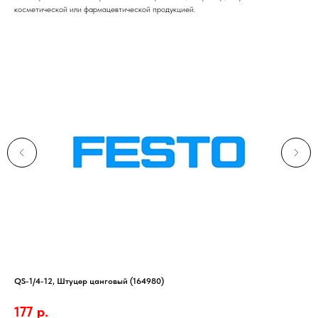
косметической или фармацевтической продукцией.
QS-1/4-12, Штуцер цанговый (164980)
Акк
800
177
р.