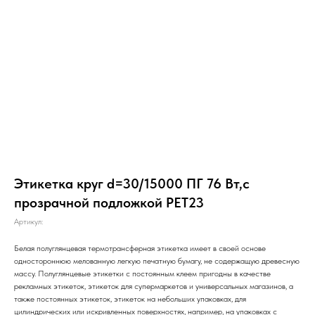
Этикетка круг d=30/15000 ПГ 76 Вт,с
прозрачной подложкой PET23
Артикул:
Белая полуглянцевая термотрансферная этикетка имеет в своей основе
одностороннюю мелованную легкую печатную бумагу, не содержащую древесную
массу. Полуглянцевые этикетки с постоянным клеем пригодны в качестве
рекламных этикеток, этикеток для супермаркетов и универсальных магазинов, а
также постоянных этикеток, этикеток на небольших упаковках, для
цилиндрических или искривленных поверхностях, например, на упаковках с