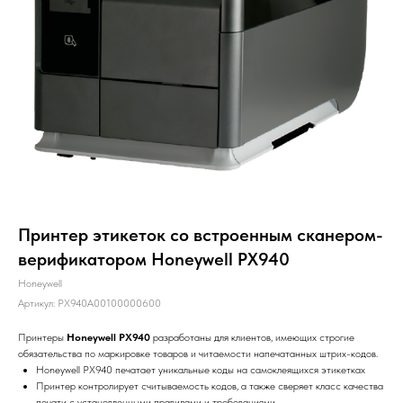
Принтер этикеток со встроенным сканером-
верификатором Honeywell PX940
Honeywell
Артикул:
PX940A00100000600
Принтеры
Honeywell PX940
разработаны для клиентов, имеющих строгие
обязательства по маркировке товаров и читаемости напечатанных штрих-кодов.
Honeywell PX940 печатает уникальные коды на самоклеящихся этикетках
Принтер контролирует считываемость кодов, а также сверяет класс качества
печати с установленными правилами и требованиями