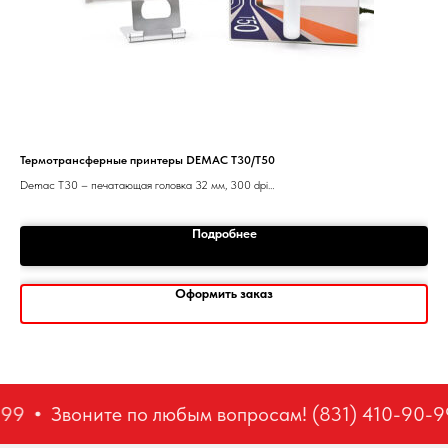
Термотрансферные принтеры DEMAC T30/T50
Ска
Demac T30 – печатающая головка 32 мм, 300 dpi
Demac Т50 – печатающая головка 53 мм, 300 dpi
Подробнее
Оформить заказ
99
Звоните по любым вопросам! (831) 410-90-99