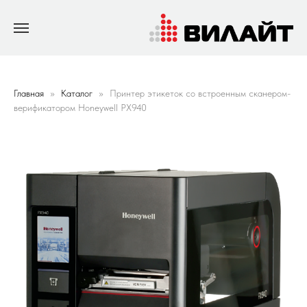
Главная
Каталог
Принтер этикеток со встроенным сканером-
верификатором Honeywell PX940