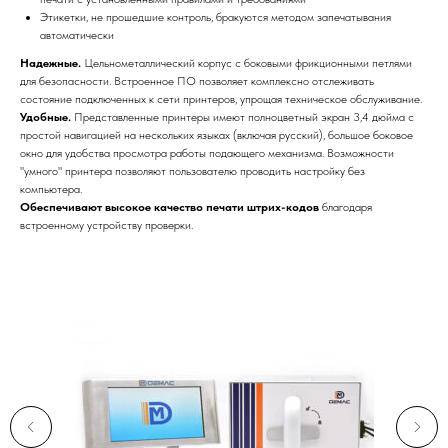
Этикетки, не прошедшие контроль, бракуются методом запечатывания
автоматически
Надежные.
Цельнометаллический корпус с боковыми фрикционными петлями
для безопасности. Встроенное ПО позволяет комплексно отслеживать
состояние подключенных к сети принтеров, упрощая техническое обслуживание.
Удобные.
Представленные принтеры имеют полноцветный экран 3,4 дюйма с
простой навигацией на нескольких языках (включая русский), большое боковое
окно для удобства просмотра работы подающего механизма. Возможности
"умного" принтера позволяют пользователю проводить настройку без
компьютера.
Обеспечивают высокое качество печати штрих-кодов
благодаря
встроенному устройству проверки.