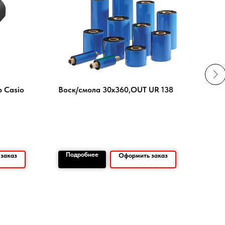
 Casio
Воск/смола 30х360,OUT UR 138
NPF
рез
44
Подробнее
По
заказ
Оформить заказ