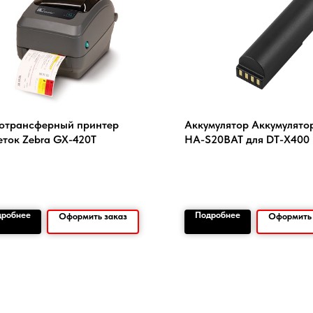
отрансферный принтер
Аккумулятор Аккумулятор
еток Zebra GX-420T
HA-S20BAT для DT-X400
дробнее
Подробнее
Оформить заказ
Оформить 