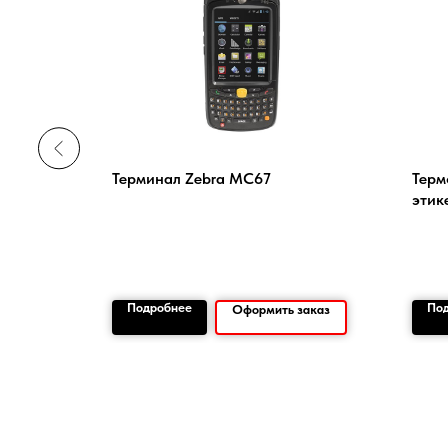
тер
Терминал Zebra MC67
Терм
cha TTP-
этик
3406T)
Подробнее
По
заказ
Оформить заказ