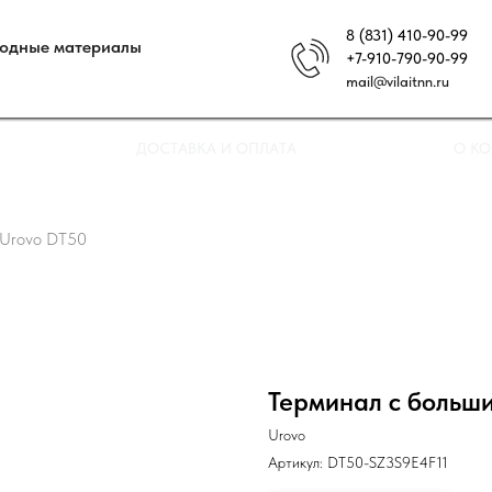
8 (831) 410-90-99
ходные материалы
+7-910-790-90-99
mail@vilaitnn.ru
ДОСТАВКА И ОПЛАТА
О К
 Urovo DT50
Терминал с больш
Urovo
Артикул:
DT50-SZ3S9E4F11