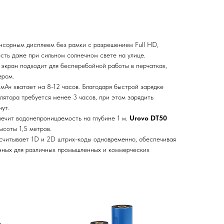
нсорным дисплеем без рамки с разрешением Full HD,
ть даже при сильном солнечном свете на улице.
экран подходит для бесперебойной работы в перчатках,
ером.
Ач хватает на 8-12 часов. Благодаря быстрой зарядке
лятора требуется менее 3 часов, при этом зарядить
ут.
ечит водонепроницаемость на глубине 1 м.
Urovo DT50
ысоты 1,5 метров.
считывает 1D и 2D штрих-коды одновременно, обеспечивая
нных для различных промышленных и коммерческих