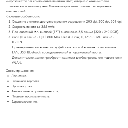
микроэтикеток для компонентов печатных плат, которые с каждым годом
становятся все миниатюрнее. Данная модель имеет множество вариантов
комплектаций.
Ключевые особенности:
Создание этикеток доступно в разном разрешении 203 dpi, 300 dpi, 609 dpi.
Скорость печати до 355 мм/с.
Полноцветный ЖК-дисплей (TFT) диагональю 3,5 дюйма (320 x 240 RGB).
Два ЦП и две ОС: ЦП1: 800 МГц для ОС Linux, ЦП2: 800 МГц для ОС
ITRON.
Принтер имеет несколько интерфейсов в базовой комплектации, включая
LAN, USB, Bluetooth, последовательный и параллельный порты.
Дополнительно можно приобрести комплект для беспроводного подключения
WLAN.
Сферы применения:
Логистика.
Розничная торговля.
Производство.
Автомобильная промышленность.
Пищевая промышленность.
Здравоохранение.