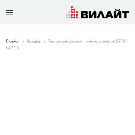
Главная
Каталог
Термотрансферный принтер этикеток SATO
CL4NX