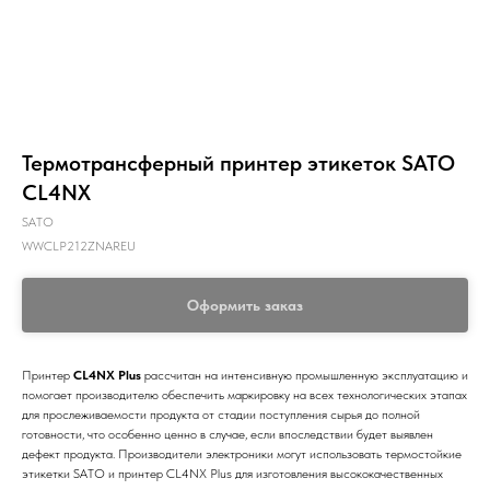
Термотрансферный принтер этикеток SATO
CL4NX
SATO
WWCLP212ZNAREU
Оформить заказ
Принтер
CL4NX Plus
рассчитан на интенсивную промышленную эксплуатацию и
помогает производителю обеспечить маркировку на всех технологических этапах
для прослеживаемости продукта от стадии поступления сырья до полной
готовности, что особенно ценно в случае, если впоследствии будет выявлен
дефект продукта. Производители электроники могут использовать термостойкие
этикетки SATO и принтер CL4NX Plus для изготовления высококачественных