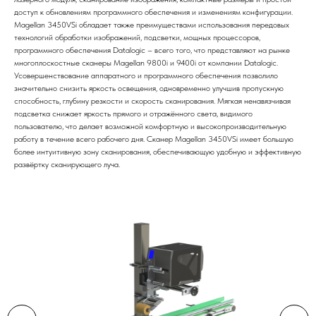
доступ к обновлениям программного обеспечения и изменениям конфигурации.
Magellan 3450VSi обладает также преимуществами использования передовых
технологий обработки изображений, подсветки, мощных процессоров,
программного обеспечения Datalogic – всего того, что представляют на рынке
многоплоскостные сканеры Magellan 9800i и 9400i от компании Datalogic.
Усовершенствование аппаратного и программного обеспечения позволило
значительно снизить яркость освещения, одновременно улучшив пропускную
способность, глубину резкости и скорость сканирования. Мягкая ненавязчивая
подсветка снижает яркость прямого и отражённого света, видимого
пользователю, что делает возможной комфортную и высокопроизводительную
работу в течение всего рабочего дня. Сканер Magellan 3450VSi имеет большую
более интуитивную зону сканирования, обеспечивающую удобную и эффективную
развёртку сканирующего луча.