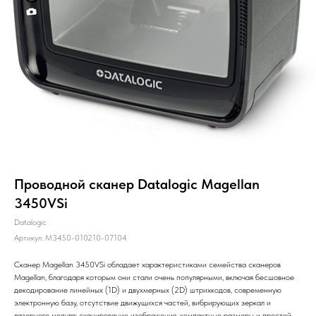
Проводной сканер Datalogic Magellan
3450VSi
Datalogic
Артикул:
M3450-010210-07104
Сканер Magellan 3450VSi обладает характеристиками семейства сканеров
Magellan, благодаря которым они стали очень популярными, включая бесшовное
декодирование линейных (1D) и двухмерных (2D) штрихкодов, современную
электронную базу, отсутствие движущихся частей, вибрирующих зеркал и
лазерного модуля; сканирование изображения, компактные размеры и простой