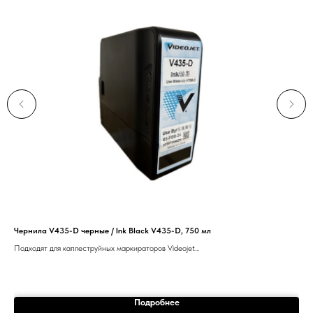
Чернила V435-D черные / Ink Black V435-D, 750 мл
Фит
Подходят для каплеструйных маркираторов Videojet
1210/1220/1510/1520/1530/1610/1620.
9
Подробнее