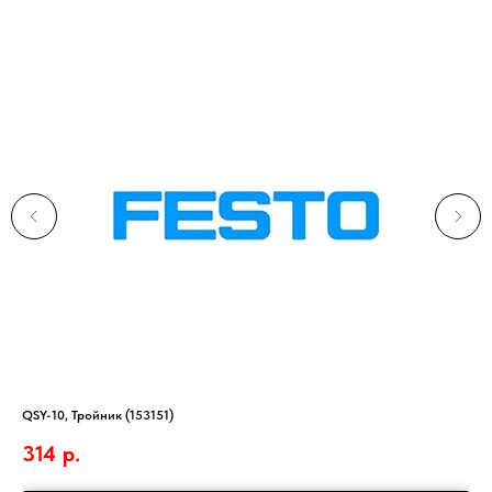
QSY-10, Тройник (153151)
Тер
314
р.