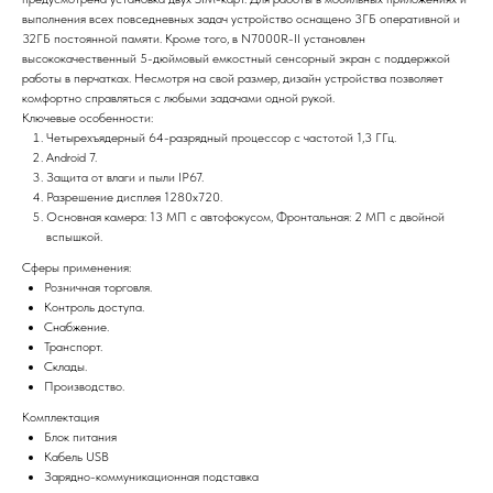
выполнения всех повседневных задач устройство оснащено 3ГБ оперативной и
32ГБ постоянной памяти. Кроме того, в N7000R-II установлен
высококачественный 5-дюймовый емкостный сенсорный экран с поддержкой
работы в перчатках. Несмотря на свой размер, дизайн устройства позволяет
комфортно справляться с любыми задачами одной рукой.
Ключевые особенности:
Четырехъядерный 64-разрядный процессор с частотой 1,3 ГГц.
Android 7.
Защита от влаги и пыли IP67.
Разрешение дисплея 1280х720.
Основная камера: 13 МП с автофокусом, Фронтальная: 2 МП с двойной
вспышкой.
Сферы применения:
Розничная торговля.
Контроль доступа.
Снабжение.
Транспорт.
Склады.
Производство.
Комплектация
Блок питания
Кабель USB
Зарядно-коммуникационная подставка