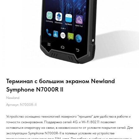
Терминал с большим экраном Newland
Symphone N7000R ll
Newland
Артикул:
N7000R-II
Устройство оснащено технологией лазерного "прицела" для удобства в работе и
точности сканирования. Поддержка сетей 4G и Wi-Fi 802.11 позволяет
оставаться оператору на связи, в независимости от условитя покрытия сетей. Для
эксплуатации Symphone N7000R-II в полевых условиях на устройстве
предусмотрена установка двух SIM-карт. Для работы в мобильных приложениях и